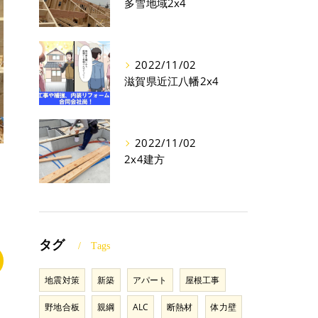
多雪地域2x4
2022/11/02
滋賀県近江八幡2x4
2022/11/02
2x4建方
タグ
Tags
地震対策
新築
アパート
屋根工事
野地合板
親綱
ALC
断熱材
体力壁