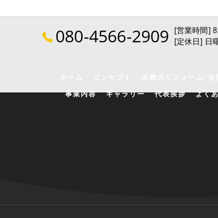
080-4566-2909
[営業時間] 8:
[定休日] 
ホーム
コンセプト
京都のリフォーム･合
事業内容
ギャラリー
代表挨拶
よく