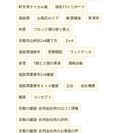
軒天井ケイカル板
強化15ミリボード
扉故障
お風呂のドア
耐震補強
草津市
外壁
ブロック塀の塗り替え
京都市山科区2x4建て方
２x４
滋賀県湖南市
昇降階段
ウッドデッキ
多雪
1階と２階の界床
屋根合板
滋賀県栗東市2x4建築
滋賀県栗東市２ｘ４建築
土台
会社概要
建築
コンセプト
京都の建築･合同会社尚の口コミ情報
京都の建築･合同会社尚の評判
京都の建築･合同会社尚のお客様の声